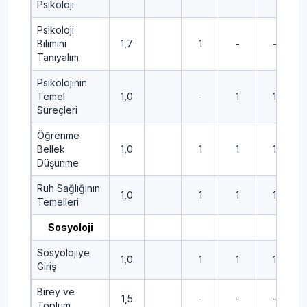
Psikoloji
Psikoloji
Bilimini
1,7
1
-
-
Tanıyalım
Psikolojinin
Temel
1,0
-
1
1
Süreçleri
Öğrenme
Bellek
1,0
1
1
1
Düşünme
Ruh Sağlığının
1,0
1
1
1
Temelleri
Sosyoloji
Sosyolojiye
1,0
1
1
1
Giriş
Birey ve
1,5
-
-
-
Toplum