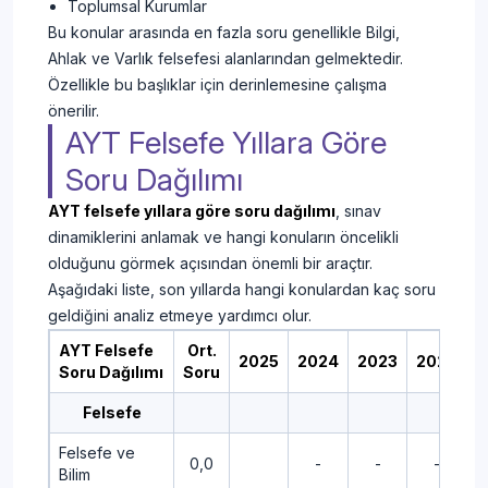
Toplumsal Kurumlar
Bu konular arasında en fazla soru genellikle Bilgi,
Ahlak ve Varlık felsefesi alanlarından gelmektedir.
Özellikle bu başlıklar için derinlemesine çalışma
önerilir.
AYT Felsefe Yıllara Göre
Soru Dağılımı
AYT felsefe yıllara göre soru dağılımı
, sınav
dinamiklerini anlamak ve hangi konuların öncelikli
olduğunu görmek açısından önemli bir araçtır.
Aşağıdaki liste, son yıllarda hangi konulardan kaç soru
geldiğini analiz etmeye yardımcı olur.
AYT Felsefe
Ort.
2025
2024
2023
2022
2
Soru Dağılımı
Soru
Felsefe
Felsefe ve
0,0
-
-
-
Bilim