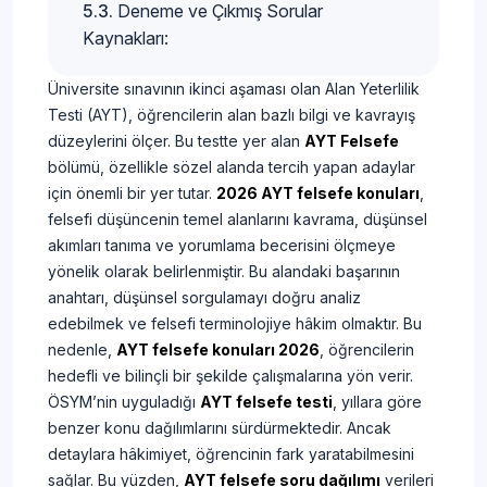
Deneme ve Çıkmış Sorular
Kaynakları:
Üniversite sınavının ikinci aşaması olan Alan Yeterlilik
Testi (AYT), öğrencilerin alan bazlı bilgi ve kavrayış
düzeylerini ölçer. Bu testte yer alan
AYT Felsefe
bölümü, özellikle sözel alanda tercih yapan adaylar
için önemli bir yer tutar.
2026 AYT felsefe konuları
,
felsefi düşüncenin temel alanlarını kavrama, düşünsel
akımları tanıma ve yorumlama becerisini ölçmeye
yönelik olarak belirlenmiştir. Bu alandaki başarının
anahtarı, düşünsel sorgulamayı doğru analiz
edebilmek ve felsefi terminolojiye hâkim olmaktır. Bu
nedenle,
AYT felsefe konuları 2026
, öğrencilerin
hedefli ve bilinçli bir şekilde çalışmalarına yön verir.
ÖSYM’nin uyguladığı
AYT felsefe testi
, yıllara göre
benzer konu dağılımlarını sürdürmektedir. Ancak
detaylara hâkimiyet, öğrencinin fark yaratabilmesini
sağlar. Bu yüzden,
AYT felsefe soru dağılımı
verileri