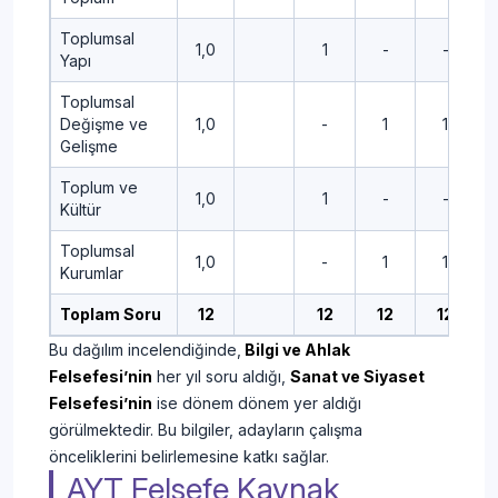
Toplumsal
1,0
1
-
-
Yapı
Toplumsal
Değişme ve
1,0
-
1
1
Gelişme
Toplum ve
1,0
1
-
-
Kültür
Toplumsal
1,0
-
1
1
Kurumlar
Toplam Soru
12
12
12
12
Bu dağılım incelendiğinde,
Bilgi ve Ahlak
Felsefesi’nin
her yıl soru aldığı,
Sanat ve Siyaset
Felsefesi’nin
ise dönem dönem yer aldığı
görülmektedir. Bu bilgiler, adayların çalışma
önceliklerini belirlemesine katkı sağlar.
AYT Felsefe Kaynak