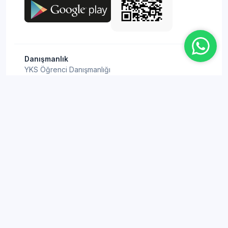
Danışmanlık
YKS Öğrenci Danışmanlığı
LGS Öğrenci Danışmanlığı
Eğitmen Eğitimleri
Kurumsal
Nasıl Çalışıyoruz?
Hakkımızda
Eğitmenlerimiz
Blog
Sıkça Sorulan Sorular
İletişim
Bilgi Rehberi
YKS Puan Hesaplama
KPSS Puan Hesaplama
TYT Puan Hesaplama
ALES Puan Hesaplama
AYT Puan Hesaplama
YDT Puan Hesaplama