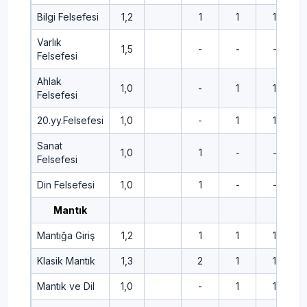
Bilgi Felsefesi
1,2
1
1
1
Varlık
1,5
-
-
-
Felsefesi
Ahlak
1,0
-
1
1
Felsefesi
20.yy.Felsefesi
1,0
-
1
1
Sanat
1,0
1
-
-
Felsefesi
Din Felsefesi
1,0
1
-
-
Mantık
Mantığa Giriş
1,2
1
1
1
Klasik Mantık
1,3
2
1
1
Mantık ve Dil
1,0
-
1
1